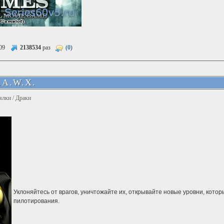
09
2138534
раз
(0)
.A.W.X.
ялки / Драки
Уклоняйтесь от врагов, уничтожайте их, открывайте новые уровни, кото
пилотирования.