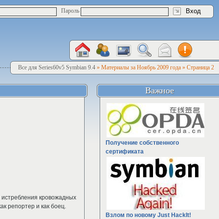
Пароль
Все для Series60v5 Symbian 9.4
» Материалы за Ноябрь 2009 года » Страница 2
Важное
Получение собственного
сертификата
я истребления кровожадных
ак репортер и как боец.
Взлом по новому Just HackIt!