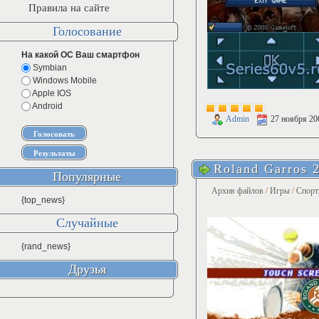
Правила на сайте
Голосование
На какой ОС Ваш смартфон
Symbian
Windows Mobile
Apple IOS
Android
Admin
27 ноября 20
Roland Garros 
Популярные
Архив файлов
/
Игры
/
Спорт
{top_news}
Случайные
{rand_news}
Друзья