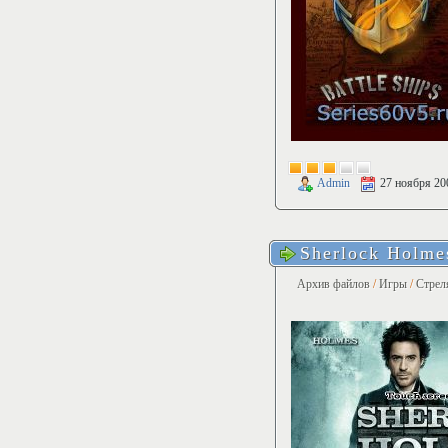
Admin
27 ноября 20
Sherlock Holme
Архив файлов
/
Игры
/
Стрел