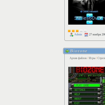
Admin
27 ноября 20
Biozone
Архив файлов
/
Игры
/
Стрел