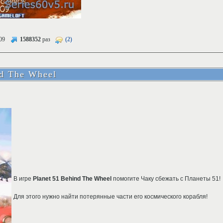
09
1588352
раз
(2)
nd The Wheel
В игре
Planet 51 Behind The Wheel
помогите Чаку сбежать с Планеты 51!
Для этого нужно найти потерянные части его космического корабля!