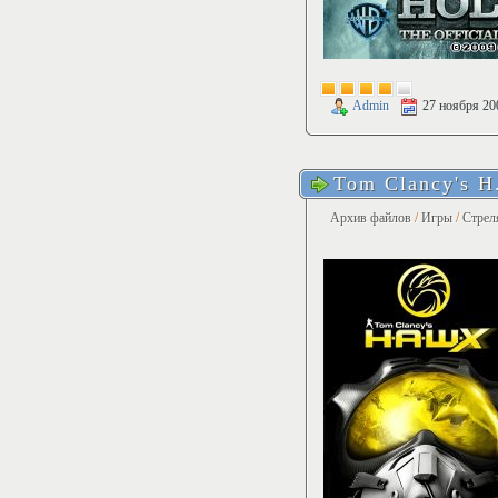
Admin
27 ноября 20
Tom Clancy's H
Архив файлов
/
Игры
/
Стрел