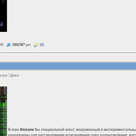
09
1842587
раз
(0)
ялки / Драки
В игре
Biozone
Вы специальный агент, вооруженный в экспериментальный
направлены для расследования исчезновения спец подразделения, кот