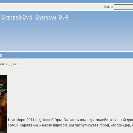
Логин
on
ялки / Драки
Нью-Йорк, 2011 год Нашей Эры. Вы часть команды, задействованной дл
зомби, зараженных неким вирусом. Вы патрулируете город, как офицер, к