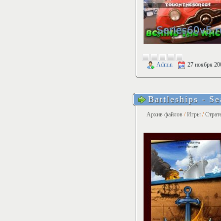
Admin
27 ноября 20
Battleships - Se
Архив файлов
/
Игры
/
Страт