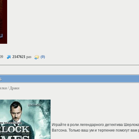
09
2147621
раз
(0)
s
ялки / Драки
Играйте в роли легендарного детектива Шерлок
Ватсона. Только ваш ум и терпение помогут вам 