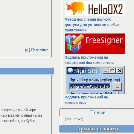
Метод получения полного
доступа для установки любых
приложений
Подробнее
Подпись приложений на
смартфоне без компьютера
Подпись приложений на
компьютере
 в официальной игре
Новые
нных матчей с опытными
{last_news}
о способны, за Кубок
Архивы новостей