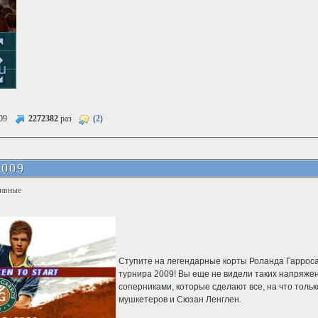
09
2272382
раз
(2)
2009
ивные
Ступите на легендарные корты Роланда Гарроса
турнира 2009! Вы еще не видели таких напряже
соперниками, которые сделают все, на что тольк
мушкетеров и Сюзан Ленглен.