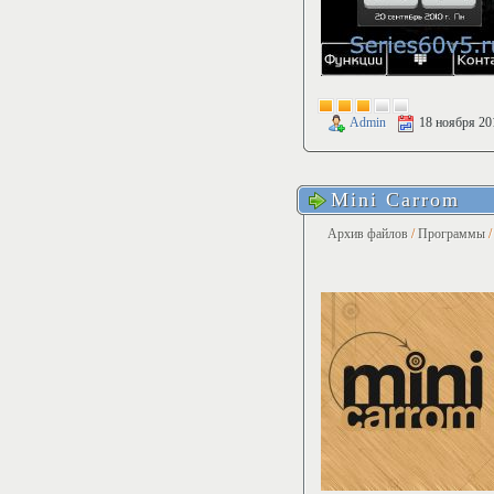
Admin
18 ноября 20
Mini Carrom
Архив файлов
/
Программы