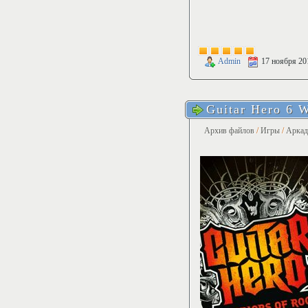
Admin
17 ноября 20
Guitar Hero 6 W
Архив файлов
/
Игры
/
Арка