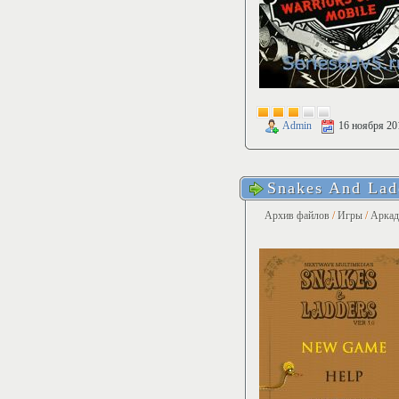
Admin
16 ноября 20
Snakes And Lad
Архив файлов
/
Игры
/
Арка