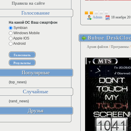
Правила на сайте
Голосование
Admin
18 ноября 20
На какой ОС Ваш смартфон
Symbian
Windows Mobile
Bubue DeskCloc
Apple IOS
Android
Архив файлов
/
Программы
Популярные
{top_news}
Случайные
{rand_news}
Друзья