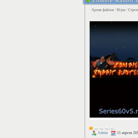
Zombie Rabbit 
Архив файлов
/
Игры
/
Стрел
Admin
11 апреля 20