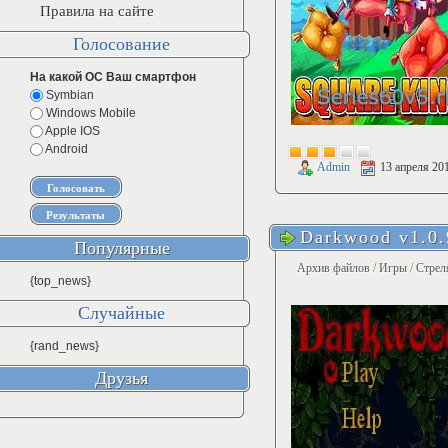
Правила на сайте
Голосование
На какой ОС Ваш смартфон
Symbian
Windows Mobile
Apple IOS
Android
Admin
13 апреля 20
Darkwood v1.0.
Популярные
Архив файлов
/
Игры
/
Стрел
{top_news}
Случайные
{rand_news}
Друзья