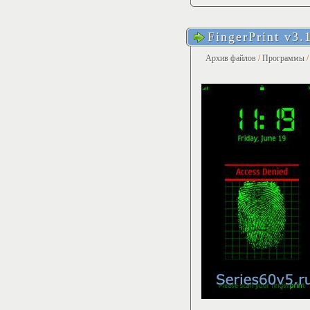
FingerPrint v3.
Архив файлов
/
Программы