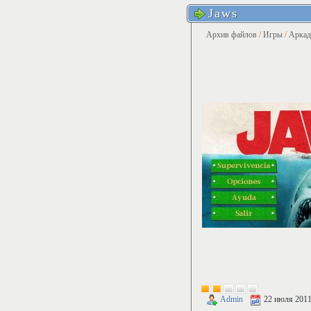
Jaws
Архив файлов
/
Игры
/
Арка
Admin
22 июля 201