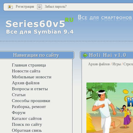
Регистрация
Забыл пароль?
Навигация по сайту
Holi Hai v1.0
Архив файлов
/
Игры
/
Стрел
Главная страница
Новости сайта
Мобильные новости
Архив файлов
Вопросы и ответы
Статьи
Способы прошивки
Разборка, ремонт
Форум
Каталог сайтов
Поиск по сайту
Обратная связь