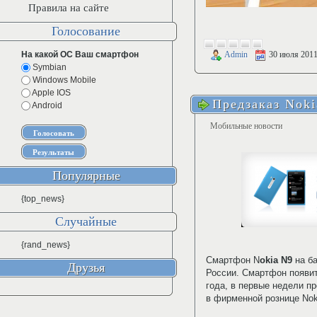
Правила на сайте
Голосование
На какой ОС Ваш смартфон
Admin
30 июля 201
Symbian
Windows Mobile
Apple IOS
Предзаказ Noki
Android
Мобильные новости
Популярные
{top_news}
Случайные
{rand_news}
Смартфон N
okia N9
на б
Друзья
России. Смартфон появит
года, в первые недели п
в фирменной рознице Nok