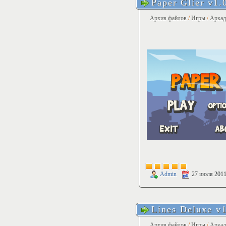
Paper Glier v1.
Архив файлов
/
Игры
/
Арка
Admin
27 июля 201
Lines Deluxe v1
Архив файлов
/
Игры
/
Арка