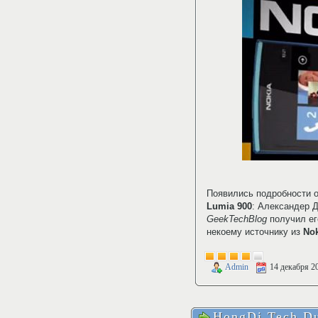
Появились подробности 
Lumia 900
: Александер Д
GeekTechBlog
получил ег
некоему источнику из
Nok
Admin
14 декабря 2
HongDi Tech Du