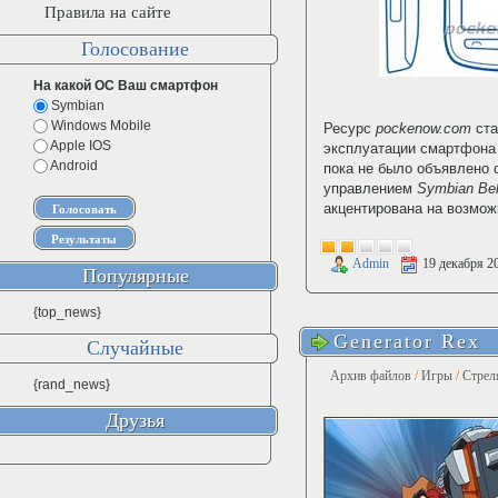
Правила на сайте
Голосование
На какой ОС Ваш смартфон
Symbian
Windows Mobile
Ресурс
pockenow.com
ста
Apple IOS
эксплуатации смартфона
Android
пока не было объявлено 
управлением
Symbian Bel
акцентирована на возмож
Admin
19 декабря 2
Популярные
{top_news}
Generator Rex
Случайные
Архив файлов
/
Игры
/
Стрел
{rand_news}
Друзья