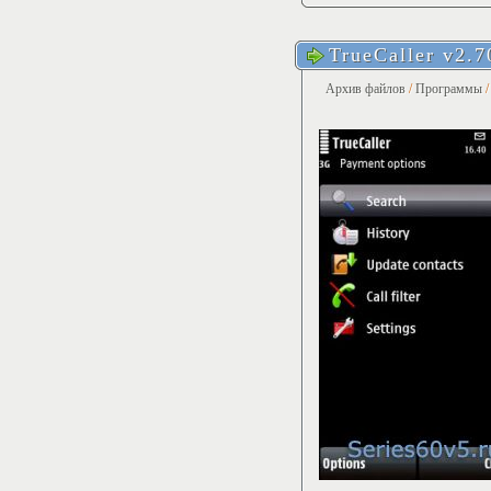
TrueCaller v2.7
Архив файлов
/
Программы