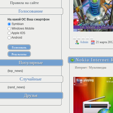
Правила на сайте
Голосование
На какой ОС Ваш смартфон
Symbian
Windows Mobile
Apple IOS
Android
Admin
21 марта 201
Nokia Internet 
Популярные
Интернет
/
Мультимедиа
{top_news}
Случайные
{rand_news}
Друзья