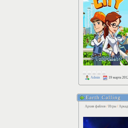
Admin
19 марта 201
Earth Calling
Архив файлов
/
Игры
/
Арка