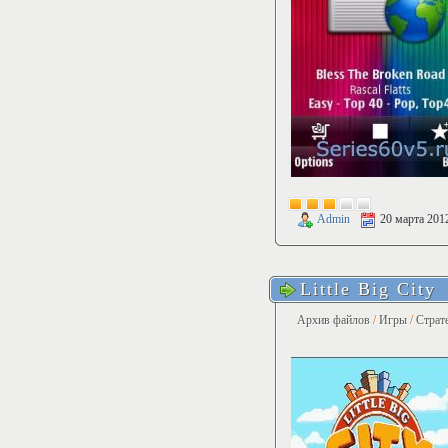
Admin
20 марта 201
Little Big City
Архив файлов
/
Игры
/
Страт