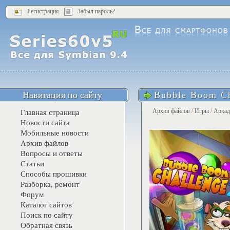
Регистрация
Забыл пароль?
Навигация по сайту
Bubble Boom Ch
Архив файлов
/
Игры
/
Арка
Главная страница
Новости сайта
Мобильные новости
Архив файлов
Вопросы и ответы
Статьи
Способы прошивки
Разборка, ремонт
Форум
Каталог сайтов
Поиск по сайту
Обратная связь