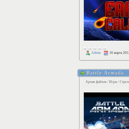
Admin
16 марта 201
Battle Armada
Архив файлов
/
Игры
/
Стрел