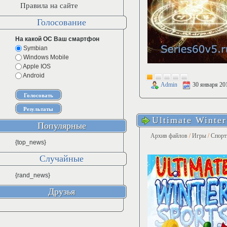
Правила на сайте
Голосование
На какой ОС Ваш смартфон
Symbian
Windows Mobile
Apple IOS
Android
Admin
30 января 20
Ultimate Winter
Популярные
Архив файлов
/
Игры
/
Спорт
{top_news}
Случайные
{rand_news}
Друзья