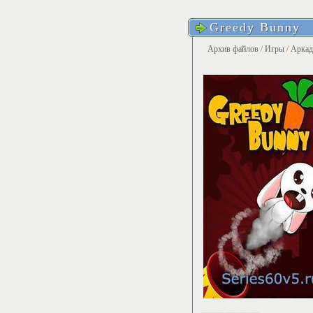
Greedy Bunny
Архив файлов
/
Игры
/
Арка