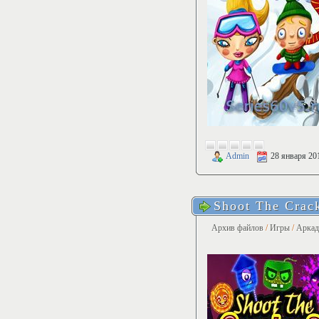
Admin
28 января 20
Shoot The Crac
Архив файлов
/
Игры
/
Арка