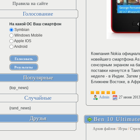
Правила на сайте
Голосование
На какой ОС Ваш смартфон
Symbian
Windows Mobile
Apple IOS
Android
Компания Nokia официаль
новейшего смартфона As
сенсорным экраном на ба
поставки начнутся в Таи
неделе - в Индии. Затем 
Популярные
Ближнем Востоке, в Афри
{top_news}
Случайные
Admin
27 июня 201
{rand_news}
Друзья
Ben 10 Ultimate
Архив файлов
/
Игры
/
Стрел