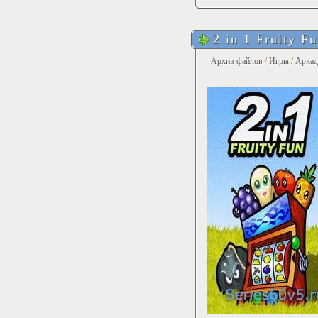
2 in 1 Fruity F
Архив файлов
/
Игры
/
Арка