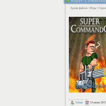
Super Command
Архив файлов
/
Игры
/
Стрел
Admin
14 июня 201