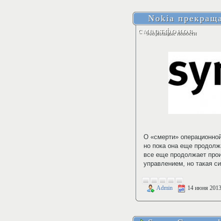
Nokia прекраща
смартфонов
Мобильные новости
О «смерти» операционно
но пока она еще продолж
все еще продолжает про
управлением, но такая с
Admin
14 июня 201