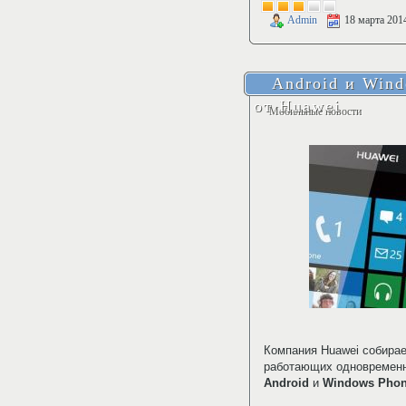
Admin
18 марта 201
Android и Wind
от Huawei
Мобильные новости
Компания Huawei собирае
работающих одновременн
Android
и
Windows Pho