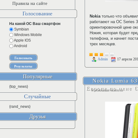
Правила на сайте
Голосование
Nokia
только что объяви
работаеют на ОС Series 
На какой ОС Ваш смартфон
ориентировочной цене ок
Symbian
Нокия, которая будет пр
Windows Mobile
телефона, и начнет пост
Apple IOS
трех месяцев.
Android
Admin
17 апреля 20
Популярные
Nokia Lumia 63
{top_news}
Европе по цене €
Мобильные новости
Случайные
{rand_news}
Друзья