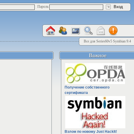
Пароль
Все для Series60v5 Symbian 9.4
Важное
Получение собственного
сертификата
Взлом по новому Just HackIt!