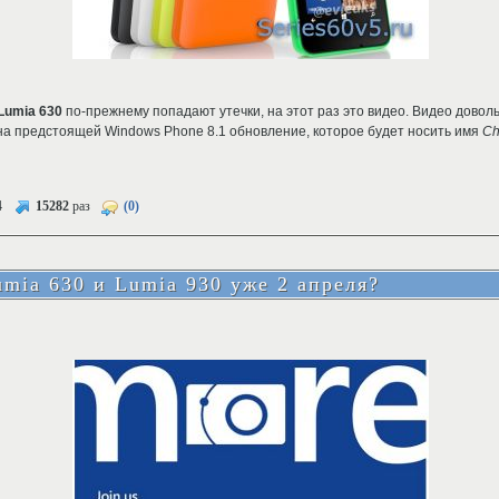
Lumia 630
по-прежнему попадают утечки, на этот раз это видео. Видео довол
на предстоящей Windows Phone 8.1 обновление, которое будет носить имя
Ch
4
15282
раз
(0)
mia 630 и Lumia 930 уже 2 апреля?