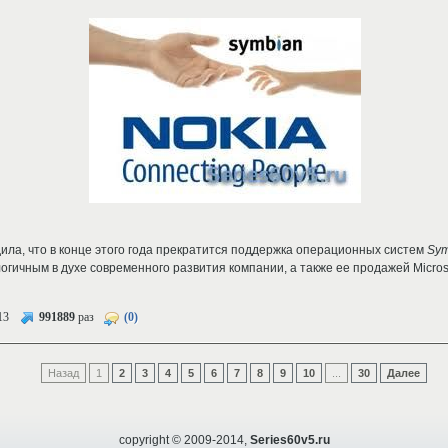
ла, что в конце этого года прекратится поддержка операционных систем
Sym
гичным в духе современного развития компании, а также ее продажей Microso
13
991889
раз
(0)
Назад
1
2
3
4
5
6
7
8
9
10
...
30
Далее
copyright © 2009-2014,
Series60v5.ru