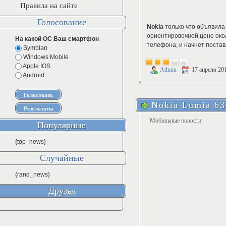
Правила на сайте
Голосование
Nokia
только что объявила
ориентировочной цене окол
На какой ОС Ваш смартфон
телефона, и начнет постав
Symbian
Windows Mobile
Apple IOS
Admin
17 апреля 20
Android
Nokia Lumia 63
Мобильные новости
Популярные
{top_news}
Случайные
{rand_news}
Друзья