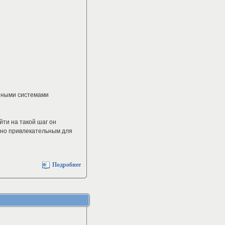
нными системами
йти на такой шаг он
чно привлекательным для
Подробнее