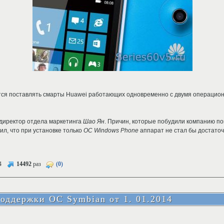
тся поставлять смарты Huawei работающих одновременно с двумя операцио
 директор отдела маркетинга
Шао Ян
. Причин, которые побудили компанию по
ил, что при установке только
ОС Windows Phone
аппарат не стал бы достато
4
14492
раз
(0)
оддержки ОС Symbian от 1. 01.2014