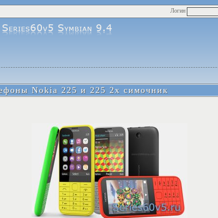
Логин
ефоны Nokia 225 и 225 2х симочник