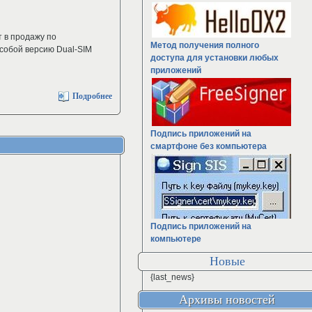
 в продажу по
Метод получения полного
 собой версию Dual-SIM
доступа для установки любых
приложений
Подробнее
Подпись приложений на
смартфоне без компьютера
Подпись приложений на
компьютере
Новые
{last_news}
Архивы новостей