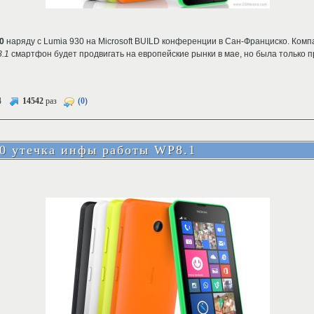
0
наряду с Lumia 930 на Microsoft BUILD конференции в Сан-Франциско. Компа
8.1
смартфон будет продвигать на европейские рынки в мае, но была только 
4
14542
раз
(0)
30 утечка инфы работы WP8.1