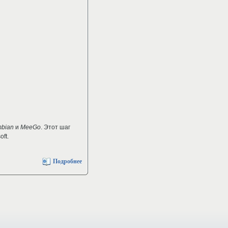
bian
и
MeeGo
. Этот шаг
ft.
Подробнее