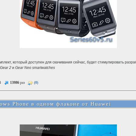
мплект, который доступен для скачивания сейчас, будет стимулировать разр
Gear 2
и
Gear Neo smartwatches
4
13986
раз
(0)
ows Phone в одном флаконе от Huawei