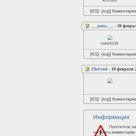
40.0.003
[ICQ: {icq}] Коментари
___рина___
-
28 феврал
nokia5230
[ICQ: {icq}] Коментари
Zikfrend
-
10 февраля 2
[ICQ: {icq}] Коментари
Информация
Посетители, н
оставлять комментарии 