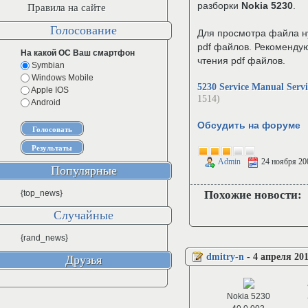
разборки
Nokia 5230
.
Правила на сайте
Голосование
Для просмотра файла н
pdf файлов. Рекоменду
На какой ОС Ваш смартфон
чтения pdf файлов.
Symbian
Windows Mobile
5230 Service Manual Servi
Apple IOS
1514)
Android
Обсудить на форуме
Admin
24 ноября 20
Популярные
{top_news}
Похожие новости:
Случайные
{rand_news}
dmitry-n
-
4 апреля 201
Друзья
Nokia 5230