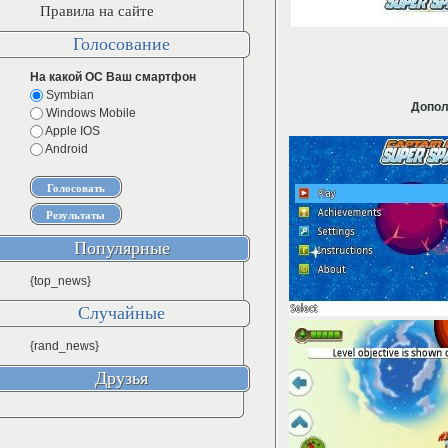
Правила на сайте
Голосование
На какой ОС Ваш смартфон
Symbian
Допол
Windows Mobile
Apple IOS
Android
Популярные
{top_news}
Случайные
{rand_news}
Друзья