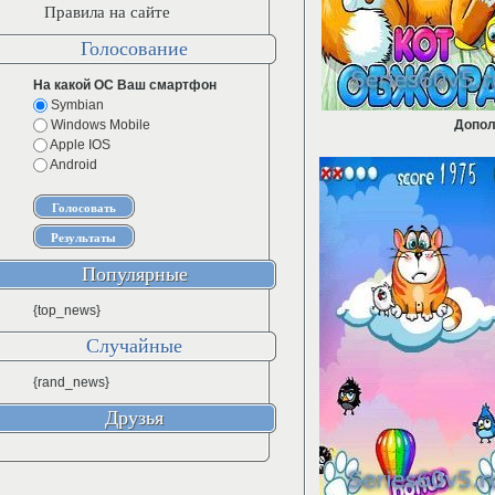
Правила на сайте
Голосование
На какой ОС Ваш смартфон
Symbian
Windows Mobile
Допол
Apple IOS
Android
Популярные
{top_news}
Случайные
{rand_news}
Друзья