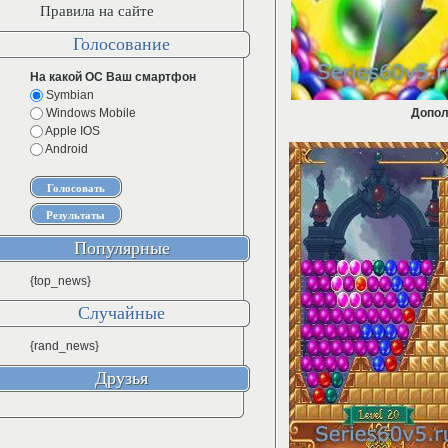
Правила на сайте
Голосование
На какой ОС Ваш смартфон
Symbian
Windows Mobile
Допол
Apple IOS
Android
Популярные
{top_news}
Случайные
{rand_news}
Друзья