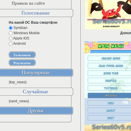
Правила на сайте
Голосование
На какой ОС Ваш смартфон
Symbian
Windows Mobile
Допол
Apple IOS
Android
Популярные
{top_news}
Случайные
{rand_news}
Друзья