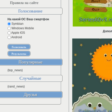
Правила на сайте
Голосование
На какой ОС Ваш смартфон
Symbian
Windows Mobile
Допол
Apple IOS
Android
Популярные
{top_news}
Случайные
{rand_news}
Друзья