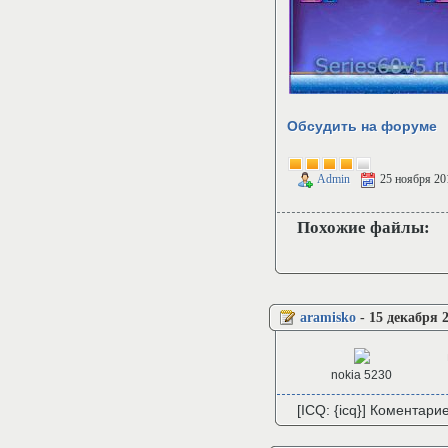
Обсудить на форуме
Admin
25 ноября 20
Похожие файлы:
aramisko
-
15 декабря 2
nokia 5230
[ICQ: {icq}] Коментари