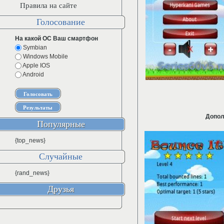
Правила на сайте
Голосование
На какой ОС Ваш смартфон
Symbian
Windows Mobile
Apple IOS
Android
Допол
Популярные
{top_news}
Случайные
{rand_news}
Друзья