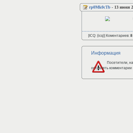
rp0Mk0cTb
-
13 июня 2
[ICQ: {icq}] Коментариев:
8
Информация
Посетители, н
оставлять комментарии 