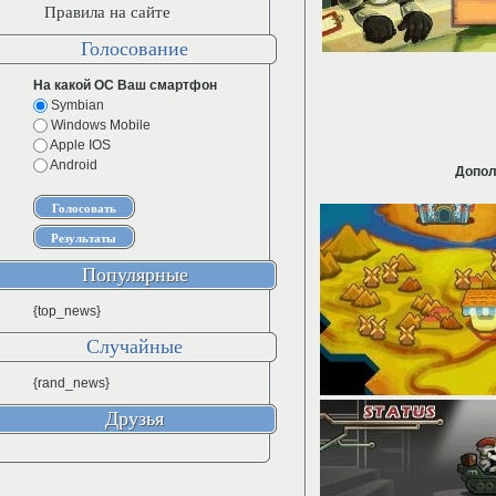
Правила на сайте
Голосование
На какой ОС Ваш смартфон
Symbian
Windows Mobile
Apple IOS
Android
Допол
Популярные
{top_news}
Случайные
{rand_news}
Друзья