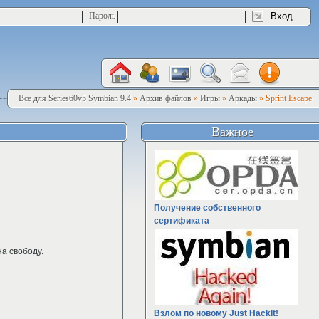
Пароль
Все для Series60v5 Symbian 9.4
»
Архив файлов
»
Игры
»
Аркады
» Sprint Escape
Важное
Получение собственного
сертификата
а свободу.
Взлом по новому Just HackIt!