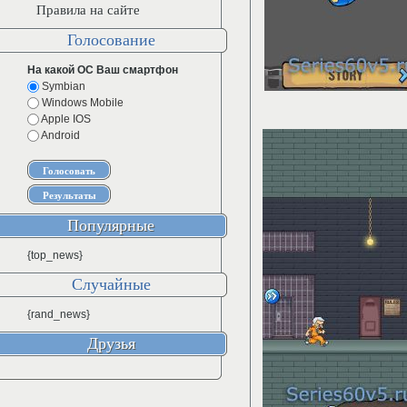
Правила на сайте
Голосование
На какой ОС Ваш смартфон
Symbian
Windows Mobile
Apple IOS
Android
Популярные
{top_news}
Случайные
{rand_news}
Друзья