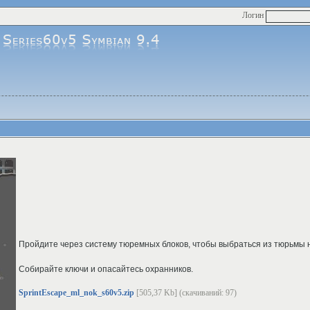
Логин
Пройдите через систему тюремных блоков, чтобы выбраться из тюрьмы н
Собирайте ключи и опасайтесь охранников.
SprintEscape_ml_nok_s60v5.zip
[505,37 Kb] (cкачиваний: 97)