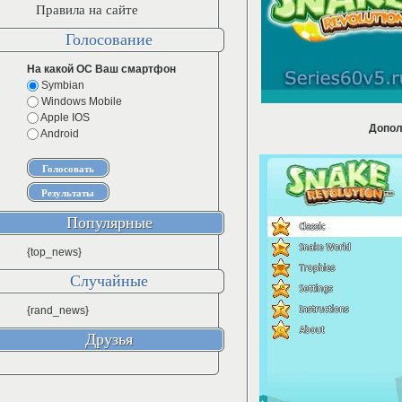
Правила на сайте
Голосование
На какой ОС Ваш смартфон
Symbian
Windows Mobile
Apple IOS
Допол
Android
Популярные
{top_news}
Случайные
{rand_news}
Друзья