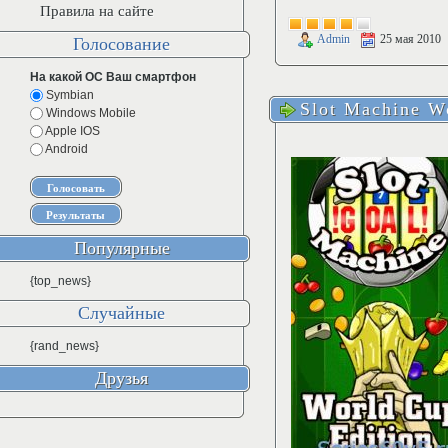
Правила на сайте
Admin
25 мая 2010
Голосование
На какой ОС Ваш смартфон
Symbian
Slot Machine W
Windows Mobile
Apple IOS
Android
Популярные
{top_news}
Случайные
{rand_news}
Друзья