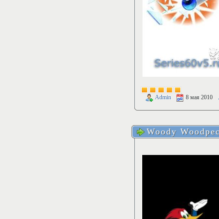
Admin
8 мая 2010
Woody Woodpeck