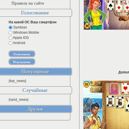
Правила на сайте
Голосование
На какой ОС Ваш смартфон
Symbian
Windows Mobile
Apple IOS
Android
Популярные
Допол
{top_news}
Случайные
{rand_news}
Друзья