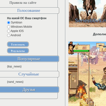
Правила на сайте
Голосование
На какой ОС Ваш смартфон
Symbian
Windows Mobile
Apple IOS
Дополн
Android
Популярные
{top_news}
Случайные
{rand_news}
Друзья