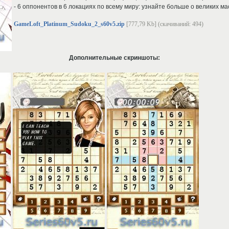
- 6 оппонентов в 6 локациях по всему миру: узнайте больше о великих м
GameLoft_Platinum_Sudoku_2_s60v5.zip
[777,79 Kb] (cкачиваний: 494)
Дополнительные скриншоты: