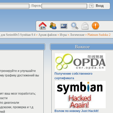
Пароль
 для Series60v5 Symbian 9.4
»
Архив файлов
»
Игры
»
Логические
» Platinum Sudoku 2
Важное
тренируйте и улучшайте
Получение собственного
ому графику достижений вы
сертификата
ят ваш мозг поработать;
расти
 по диагонали
сказки, проверка и т.д
Взлом по новому Just HackIt!
олей