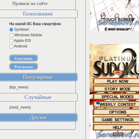
Правила на сайте
Голосование
На какой ОС Ваш смартфон
Symbian
Windows Mobile
Apple IOS
Android
Популярные
{top_news}
Случайные
{rand_news}
Друзья