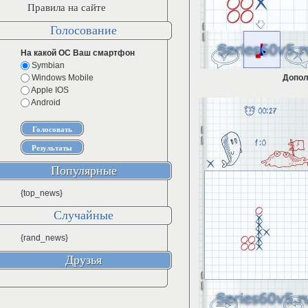
Правила на сайте
Голосование
На какой ОС Ваш смартфон
Symbian
Windows Mobile
Допол
Apple IOS
Android
Популярные
{top_news}
Случайные
{rand_news}
Друзья