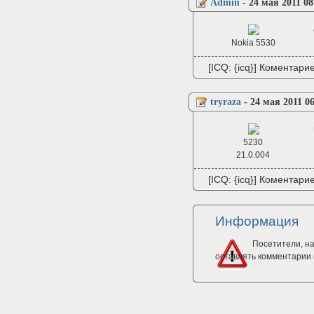
Admin
-
24 мая 2011 08
Nokia 5530
[ICQ: {icq}] Коментари
tryraza
-
24 мая 2011 0
5230
21.0.004
[ICQ: {icq}] Коментари
Информация
Посетители, н
оставлять комментарии 