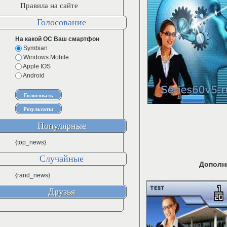
Правила на сайте
Голосование
На какой ОС Ваш смартфон
Symbian
Windows Mobile
Apple IOS
Android
Популярные
{top_news}
Случайные
Дополн
{rand_news}
Друзья