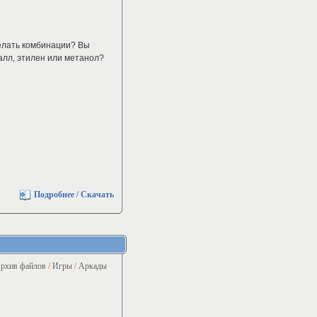
елать комбинации? Вы
талл, этилен или метанол?
Подробнее / Скачать
рхив файлов
/
Игры
/
Аркады