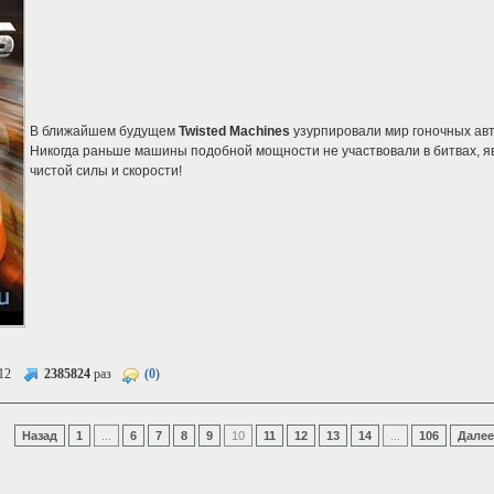
В ближайшем будущем
Twisted Machines
узурпировали мир гоночных ав
Никогда раньше машины подобной мощности не участвовали в битвах,
чистой силы и скорости!
12
2385824
раз
(0)
Назад
1
...
6
7
8
9
10
11
12
13
14
...
106
Далее