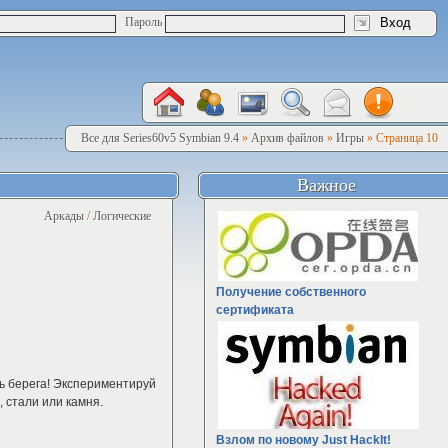
Пароль
Все для Series60v5 Symbian 9.4
»
Архив файлов
»
Игры
» Страница 10
Важное
Аркады
/
Логические
Получение собственного
сертификата
ть берега! Экспериментируй
 стали или камня.
Взлом по новому Just HackIt!