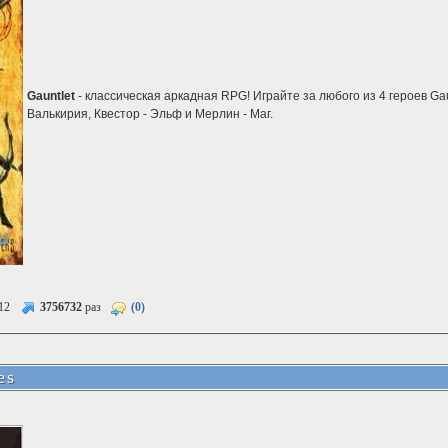
Gauntlet
- классическая аркадная RPG! Играйте за любого из 4 героев Gaunt
Валькирия, Квестор - Эльф и Мерлин - Маг.
12
3756732
раз
(0)
es