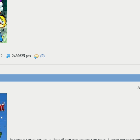
12
2439625
раз
(0)
А