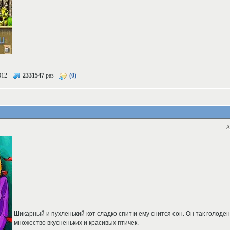
012
2331547
раз
(0)
А
Шикарный и пухленький кот сладко спит и ему снится сон. Он так голоден
множество вкусненьких и красивых птичек.