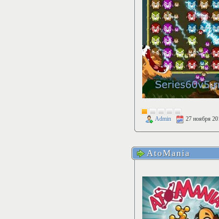
Admin
27 ноября 20
AtoMania