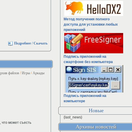
Метод получения полного
доступа для установки любых
приложений
Подробнее / Скачать
Подпись приложений на
смартфоне без компьютера
рхив файлов
/
Игры
/
Аркады
Подпись приложений на
компьютере
Новые
{last_news}
, что может съесть
Архивы новостей