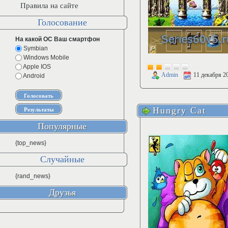
Правила на сайте
Голосование
На какой ОС Ваш смартфон
Symbian
Windows Mobile
Apple IOS
Admin
11 декабря 2
Android
Hungry Cat
Популярные
{top_news}
Случайные
{rand_news}
Друзья