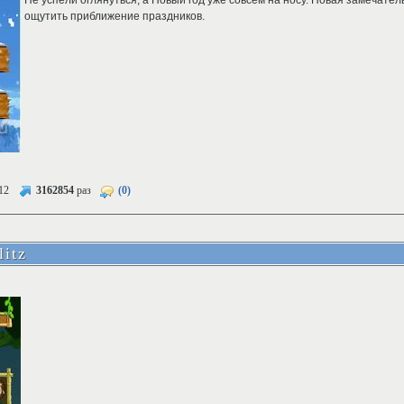
Не успели оглянуться, а Новый год уже совсем на носу. Новая замечате
ощутить приближение праздников.
12
3162854
раз
(0)
litz