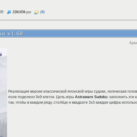
09
2261456
раз
(0)
ku v1.60
Архи
Реализация версии классической японской игры судоки, логическая голо
поле поделено 9х9 клеток. Цель игры
Astraware Sudoku
: заполнить эти 
так, чтобы в каждом ряду, столбце и квадрате 3х3 каждая цифра использ