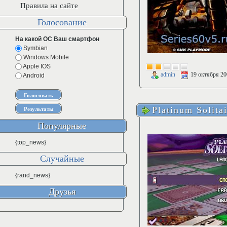
Правила на сайте
Голосование
На какой ОС Ваш смартфон
Symbian
Windows Mobile
Apple IOS
admin
19 октября 20
Android
Platinum Solita
Популярные
{top_news}
Случайные
{rand_news}
Друзья