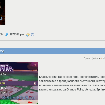
09
1877391
раз
(0)
ire
Архив файлов
/
И
Классическая карточная игра. Привлекательнос
заключается в грандиозности обстановки, в кото
появилась великолепная возможность стать пос
казино мира, как: La Grande Folie, Venezia, Sphinx