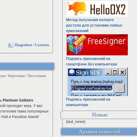
Метод получения полного
доступа для установки любых
приложений
Подробнее / Скачать
Подпись приложений на
смартфоне без компьютера
гры
/
Карточные / Настольные
Подпись приложений на
ть
Platinum Solitaire
компьютере
рой проходит игра. У вас
етителем таких популярных
Новые
 Hall и Paradise Island!
{last_news}
Архивы новостей