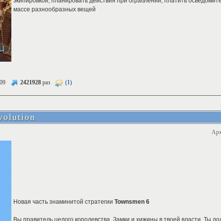
экипировкой, планировать действия при ограблении, платить осведомит
массе разнообразных вещей
09
2421928
раз
(1)
olution
Арх
Новая часть знаминитой стратегии
Townsmen 6
Вы правитель целого королевства. Замки и хижины в твоей власти. Ты д