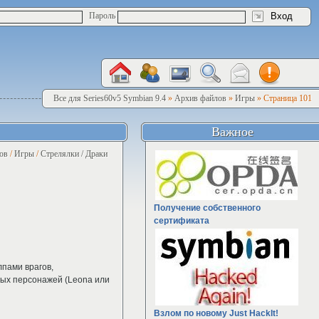
Пароль
Все для Series60v5 Symbian 9.4
»
Архив файлов
»
Игры
» Страница 101
Важное
ов
/
Игры
/
Стрелялки / Драки
Получение собственного
сертификата
лпами врагов,
ных персонажей (Leona или
Взлом по новому Just HackIt!