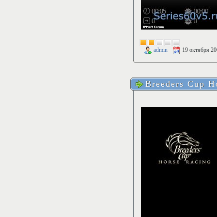
admin
19 октября 20
Breeders Cup H