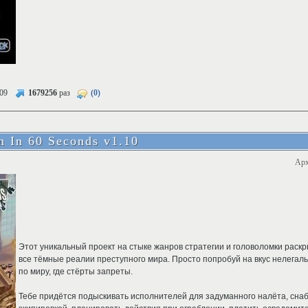
09
1679256
раз
(0)
n In 60 Seconds v1.10
Арх
Этот уникальный проект на стыке жанров стратегии и головоломки рас
все тёмные реалии преступного мира. Просто попробуй на вкус нелегал
по миру, где стёрты запреты.
Тебе придётся подыскивать исполнителей для задуманного налёта, сна