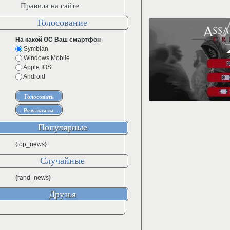
Правила на сайте
Голосование
На какой ОС Ваш смартфон
Symbian
Windows Mobile
Apple IOS
Android
Популярные
{top_news}
Случайные
{rand_news}
Друзья