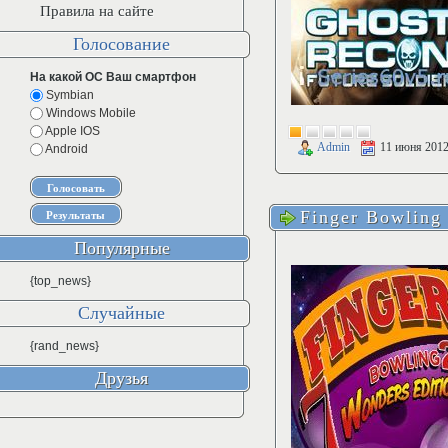
Правила на сайте
Голосование
На какой ОС Ваш смартфон
Symbian
Windows Mobile
Apple IOS
Admin
11 июня 201
Android
Finger Bowling
Популярные
{top_news}
Случайные
{rand_news}
Друзья