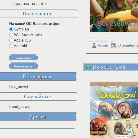
Правила на сайте
Голосование
На какой ОС Ваш смартфон
Symbian
Windows Mobile
Apple IOS
Admin
13 сентября 
Android
Doodle God
Популярные
{top_news}
Случайные
{rand_news}
Друзья