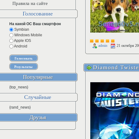
Правила на сайте
Голосование
На какой ОС Ваш смартфон
Symbian
Windows Mobile
Apple IOS
admin
21 октября 20
Android
Diamond Twiste
Популярные
{top_news}
Случайные
{rand_news}
Друзья