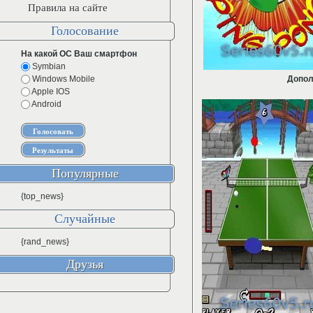
Правила на сайте
Голосование
На какой ОС Ваш смартфон
Symbian
Windows Mobile
Допол
Apple IOS
Android
Популярные
{top_news}
Случайные
{rand_news}
Друзья