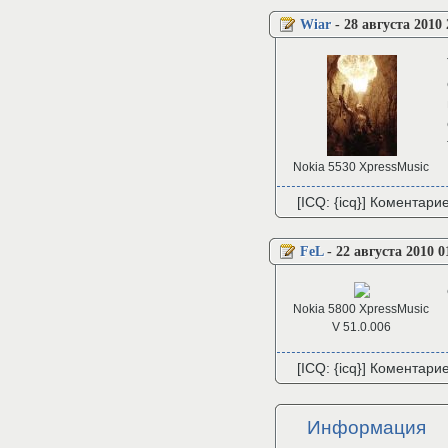
Wiar
-
28 августа 2010 
Nokia 5530 XpressMusic
[ICQ: {icq}] Коментари
FeL
-
22 августа 2010 0
Nokia 5800 XpressMusic
V 51.0.006
[ICQ: {icq}] Коментари
Информация