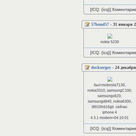
[ICQ: {icq}] Коментари
57bond57
-
31 января 2
nokia 5230
[ICQ: {icq}] Коментари
docksergey
-
24 декабря
был:motorolaT130,
nokia3310, samsungC100,
samsungx620,
samsungd840, nokia6300,
i8910hd16gb. сейчас
iphone 4
4.3.1 modem=04.10.01
[ICQ: {icq}] Коментари