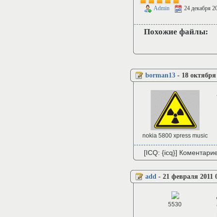
Admin
24 декабря 2
Похожие файлы:
borman13
-
18 октября 
nokia 5800 xpress music
[ICQ: {icq}] Коментари
add
-
21 февраля 2011 
5530