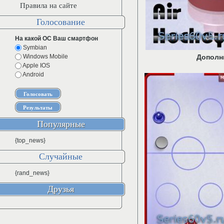
Правила на сайте
Голосование
На какой ОС Ваш смартфон
Symbian
Windows Mobile
Дополн
Apple IOS
Android
Популярные
{top_news}
Случайные
{rand_news}
Друзья