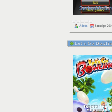
Admin
8 ноября 201
Let's Go Bowlin