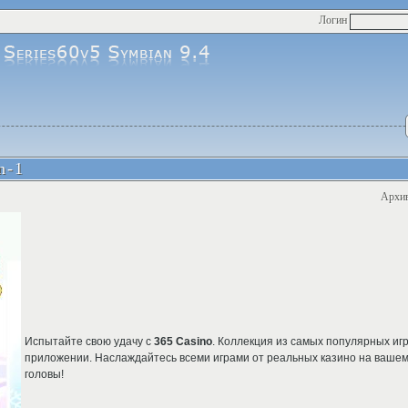
Логин
n-1
Архи
Испытайте свою удачу с
365 Casino
. Коллекция из самых популярных игр
приложении. Наслаждайтесь всеми играми от реальных казино на вашем
головы!