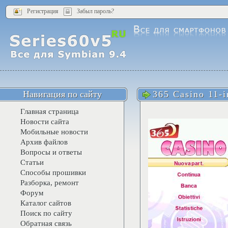
Регистрация
Забыл пароль?
Навигация по сайту
365 Casino 11-i
Главная страница
Новости сайта
Мобильные новости
Архив файлов
Вопросы и ответы
Статьи
Способы прошивки
Разборка, ремонт
Форум
Каталог сайтов
Поиск по сайту
Обратная связь