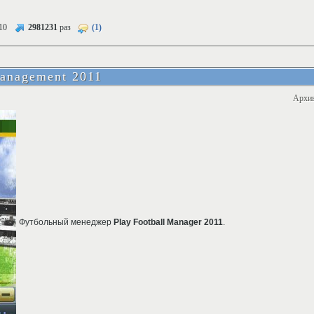
10
2981231
раз
(1)
Management 2011
Архи
Футбольный менеджер
Play Football Manager 2011
.