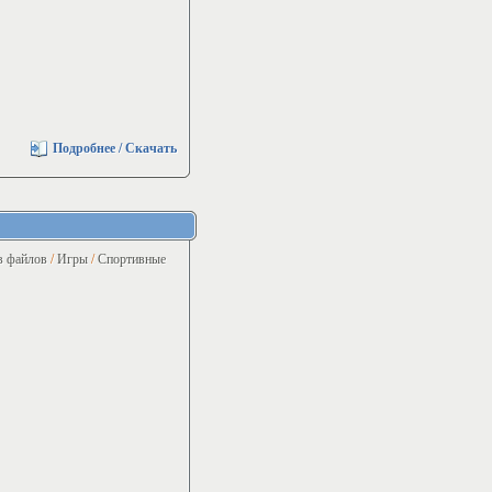
Подробнее / Скачать
в файлов
/
Игры
/
Спортивные