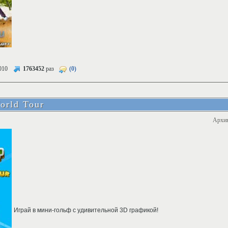
010
1763452
раз
(0)
orld Tour
Архи
Играй в мини-гольф с удивительной 3D графикой!