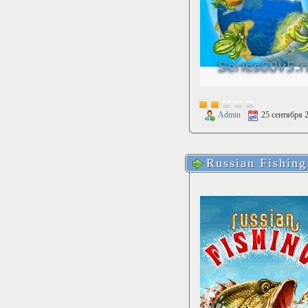
Admin
25 сентября 
Russian Fishing