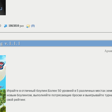
0
1863810
раз
(0)
g v.1.1.1
Архи
Играйте в отличный боулинг.Более 50 уровней в 5 различных местах зе
новым боулингом, выполняйте потрясающие броски и выигрывайте тур
свой рейтинг.