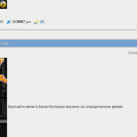
10
2130087
раз
(0)
hine
Архи
Бросайте мячи в баскетбольную корзину за определенное время.