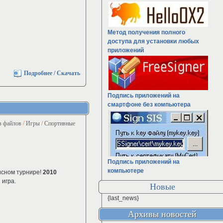
Метод получения полного
доступа для установки любых
приложений
Подробнее / Скачать
Подпись приложений на
смартфоне без компьютера
в файлов
/
Игры
/
Спортивные
Подпись приложений на
компьютере
исном турнире!
2010
 игра.
Новые
{last_news}
Архивы новостей