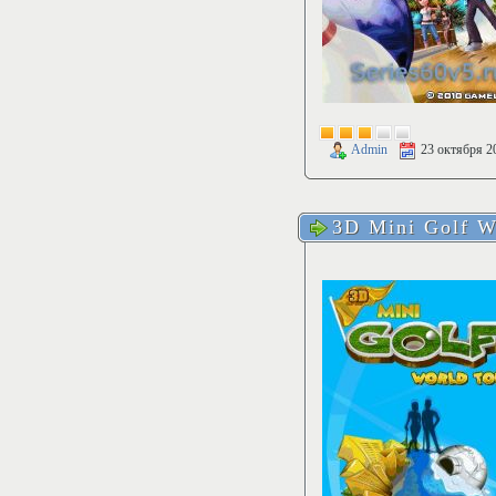
Admin
23 октября 2
3D Mini Golf W