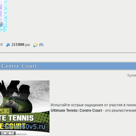
10
2133808
раз
(0)
 Centre Court
Архи
Испытайте острые ощущения от участия в тенн
Ultimate Tennis: Centre Court
- это реалистичная