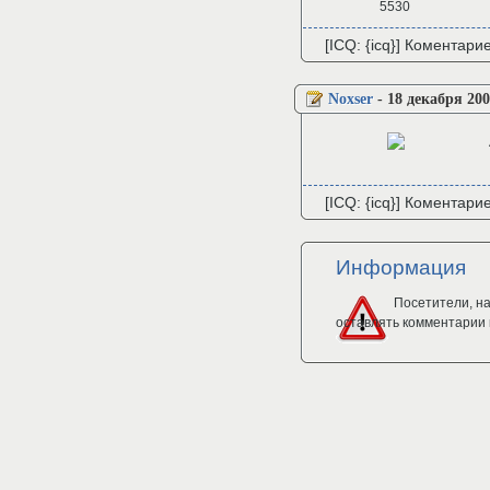
5530
[ICQ: {icq}] Коментари
Noxser
-
18 декабря 200
[ICQ: {icq}] Коментари
Информация
Посетители, н
оставлять комментарии 