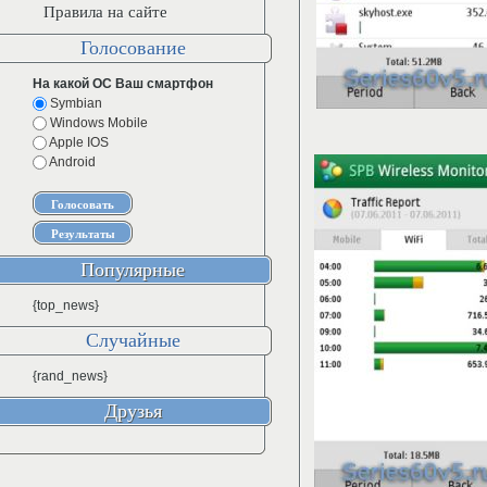
Правила на сайте
Голосование
На какой ОС Ваш смартфон
Symbian
Windows Mobile
Apple IOS
Android
Популярные
{top_news}
Случайные
{rand_news}
Друзья