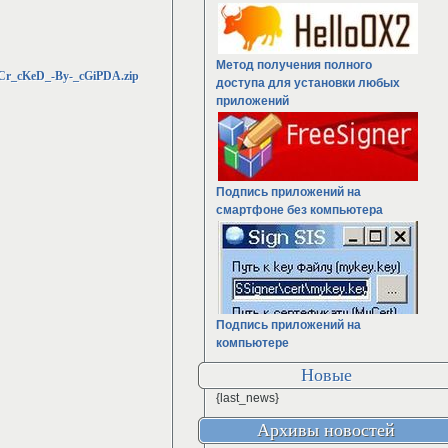
Метод получения полного
Cr_cKeD_-By-_cGiPDA.zip
доступа для установки любых
приложений
Подпись приложений на
смартфоне без компьютера
Подпись приложений на
компьютере
Новые
{last_news}
Архивы новостей