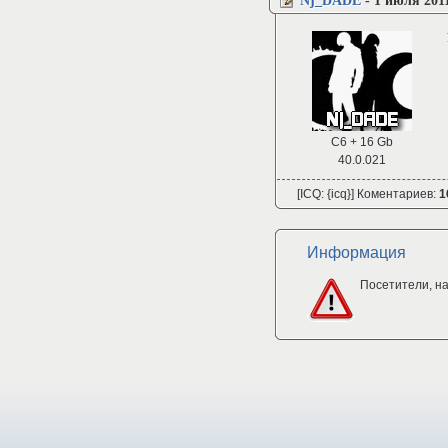
Nj_DADE
-
1 июля 2011
C6 + 16 Gb
40.0.021
[ICQ: {icq}] Коментариев:
1
Информация
Посетители, н