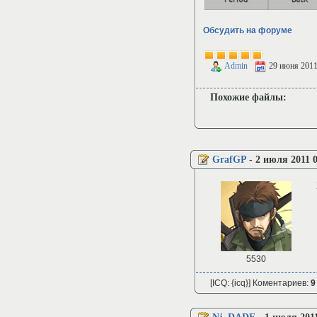
Обсудить на форуме
Admin
29 июня 201
Похожие файлы:
GrafGP
-
2 июля 2011 
5530
[ICQ: {icq}] Коментариев:
9