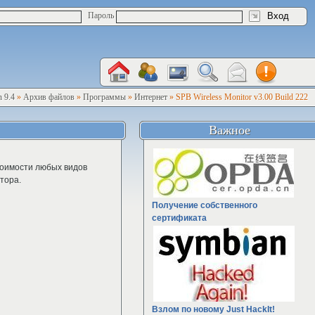
Пароль
 9.4
»
Архив файлов
»
Программы
»
Интернет
» SPB Wireless Monitor v3.00 Build 222
Важное
тоимости любых видов
тора.
Получение собственного
сертификата
Взлом по новому Just HackIt!