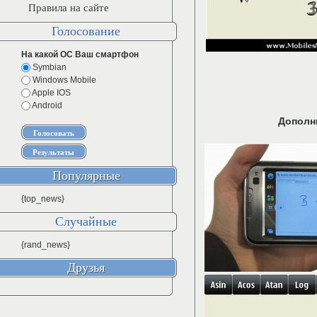
Правила на сайте
Голосование
На какой ОС Ваш смартфон
Symbian
Windows Mobile
Apple IOS
Android
Дополн
Популярные
{top_news}
Случайные
{rand_news}
Друзья