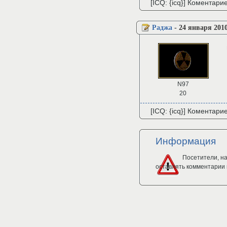
[ICQ: {icq}] Коментари
Раджа
-
24 января 2010
N97
20
[ICQ: {icq}] Коментари
Информация
Посетители, н
оставлять комментарии 