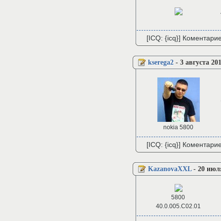
[ICQ: {icq}] Коментари
kserega2
-
3 августа 20
nokia 5800
[ICQ: {icq}] Коментари
KazanovaXXL
-
20 июл
5800
40.0.005.C02.01