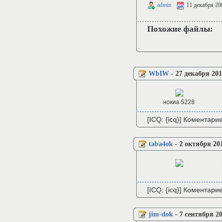
admin
11 декабря 20
Похожие файлы:
WbIW
-
27 декабря 201
нокиа 5228
[ICQ: {icq}] Коментари
taba4ok
-
2 октября 20
[ICQ: {icq}] Коментари
jim-dok
-
7 сентября 20