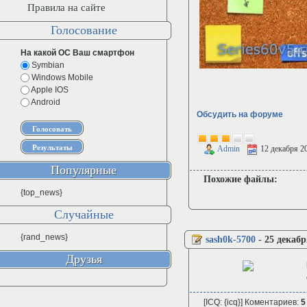
Правила на сайте
Голосование
На какой ОС Ваш смартфон
Symbian
Windows Mobile
Apple IOS
Android
Обсудить на форуме
Admin
12 декабря 2
Популярные
Похожие файлы:
{top_news}
Случайные
{rand_news}
sash0k-5700
-
25 декабр
Друзья
[ICQ: {icq}] Коментариев:
5