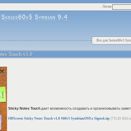
Логин
Все для Series60v5 Sym
otes Touch v1.0
Sticky Notes Touch
дает возможность создавать и организовывать замет
OffScreen Sticky Notes Touch v1.0 S60v5 SymbianOS9.x Signed.zip
[731,81 Kb] (