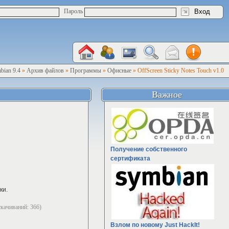
Пароль
bian 9.4
»
Архив файлов
»
Программы
»
Офисные
» OffScreen Sticky Notes Touch v1.0
Важное
Получение собственного
сертификата
ки.
cкачиваний: 366)
Взлом по новому Just HackIt!