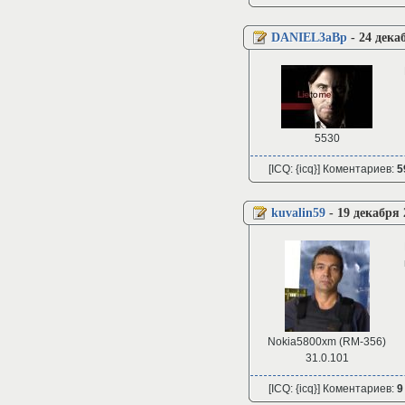
DANIEL3aBp
-
24 дека
5530
[ICQ: {icq}] Коментариев:
5
kuvalin59
-
19 декабря 
Nokia5800xm (RM-356)
31.0.101
[ICQ: {icq}] Коментариев:
9