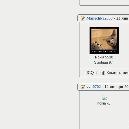
Manechka2050
-
23 янв
Nokia 5530
Symbian 9.4
[ICQ: {icq}] Коментари
vvu0702
-
12 января 20
nokia x6