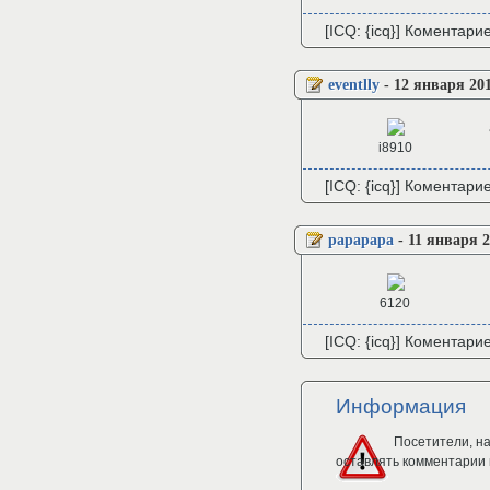
[ICQ: {icq}] Коментари
eventlly
-
12 января 201
i8910
[ICQ: {icq}] Коментари
papapapa
-
11 января 2
6120
[ICQ: {icq}] Коментари
Информация
Посетители, н
оставлять комментарии 