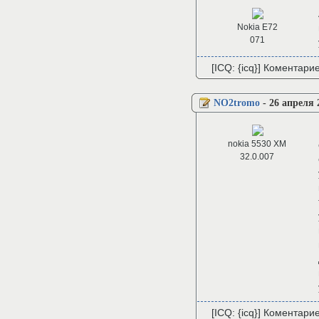
Nokia E72
071
[ICQ: {icq}] Коментари
NO2tromo
-
26 апреля 
nokia 5530 XM
32.0.007
[ICQ: {icq}] Коментари