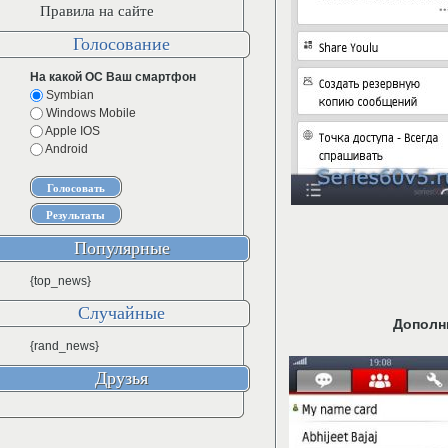
Правила на сайте
Голосование
На какой ОС Ваш смартфон
Symbian
Windows Mobile
Apple IOS
Android
Популярные
{top_news}
Случайные
Дополн
{rand_news}
Друзья