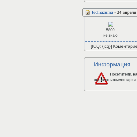
tochiazuma
-
24 апреля
5800
не знаю
[ICQ: {icq}] Коментари
Информация
Посетители, н
оставлять комментарии 