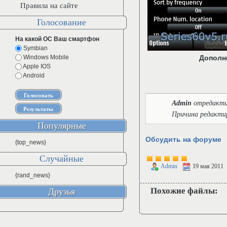
Правила на сайте
Голосование
На какой ОС Ваш смартфон
Symbian
Windows Mobile
Дополн
Apple IOS
Android
Admin
отредакти
Причина редакти
Популярные
Обсудить на форуме
{top_news}
Случайные
Admin
19 мая 2011
{rand_news}
Похожие файлы:
Друзья