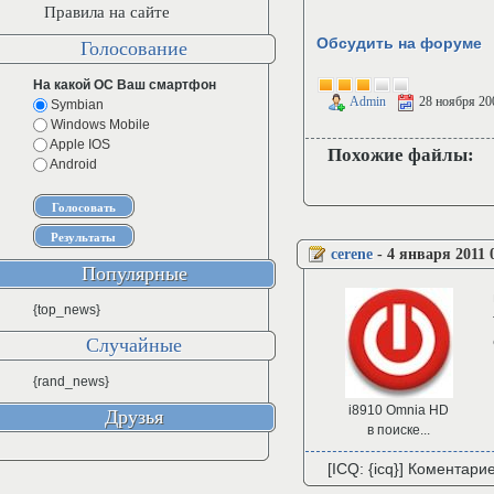
Правила на сайте
Обсудить на форуме
Голосование
На какой ОС Ваш смартфон
Admin
28 ноября 20
Symbian
Windows Mobile
Apple IOS
Похожие файлы:
Android
cerene
-
4 января 2011 
Популярные
{top_news}
Случайные
{rand_news}
i8910 Omnia HD
Друзья
в поиске...
[ICQ: {icq}] Коментари