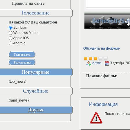
Правила на сайте
Голосование
На какой ОС Ваш смартфон
Symbian
Windows Mobile
Apple IOS
Android
Обсудить на форуме
Admin
3 декабря 20
Популярные
Похожие файлы:
{top_news}
Случайные
{rand_news}
Информация
Друзья
Посетители, н