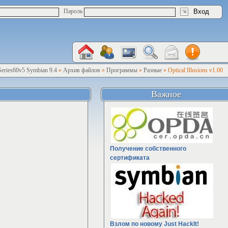
Пароль
Series60v5 Symbian 9.4
»
Архив файлов
»
Программы
»
Разные
» Optical Illusions v1.00
Важное
Получение собственного
сертификата
Взлом по новому Just HackIt!