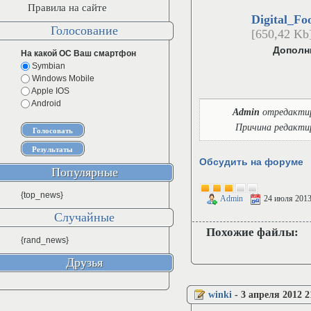
Правила на сайте
Digital_F
Голосование
[650,42 Kb
Дополн
На какой ОС Ваш смартфон
Symbian
Windows Mobile
Apple IOS
Android
Admin
отредакти
Причина редакти
Обсудить на форуме
Популярные
{top_news}
Admin
24 июля 201
Случайные
Похожие файлы:
{rand_news}
Друзья
winki
-
3 апреля 2012 2