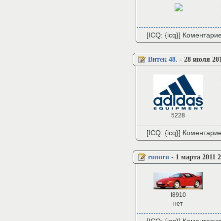
[ICQ: {icq}] Коментари
Витек 48.
-
28 июля 201
5228
[ICQ: {icq}] Коментари
runoru
-
1 марта 2011 2
I8910
нет