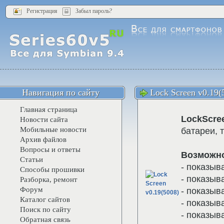
Регистрация
Забыл пароль?
Навигация по сайту
Lock Screen v0.19(
Главная страница
LockScre
Новости сайта
Мобильные новости
батареи, т
Архив файлов
Вопросы и ответы
Возможно
Статьи
- показыв
Способы прошивки
- показыв
Разборка, ремонт
Форум
- показыв
Каталог сайтов
- показыв
Поиск по сайту
- показыв
Обратная связь