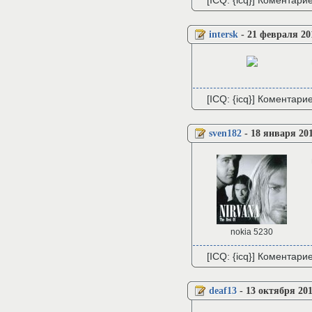
[ICQ: {icq}] Коментари
intersk
-
21 февраля 20
[ICQ: {icq}] Коментари
sven182
-
18 января 201
nokia 5230
[ICQ: {icq}] Коментари
deaf13
-
13 октября 201