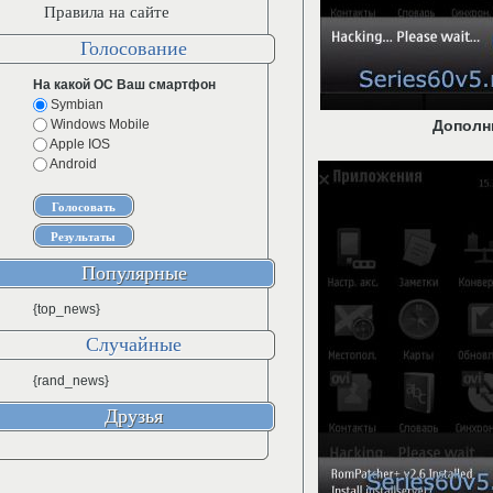
Правила на сайте
Голосование
На какой ОС Ваш смартфон
Symbian
Windows Mobile
Дополн
Apple IOS
Android
Популярные
{top_news}
Случайные
{rand_news}
Друзья