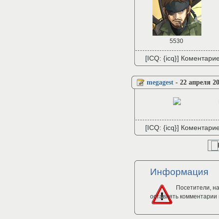
5530
[ICQ: {icq}] Коментари
megagest
-
22 апреля 20
[ICQ: {icq}] Коментари
Информация
Посетители, н
оставлять комментарии 