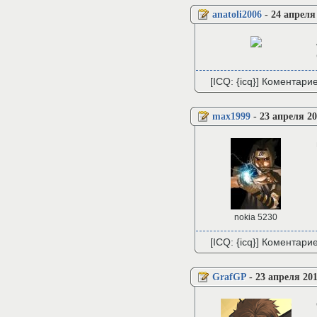
anatoli2006
-
24 апреля
[ICQ: {icq}] Коментари
max1999
-
23 апреля 20
nokia 5230
[ICQ: {icq}] Коментари
GrafGP
-
23 апреля 201