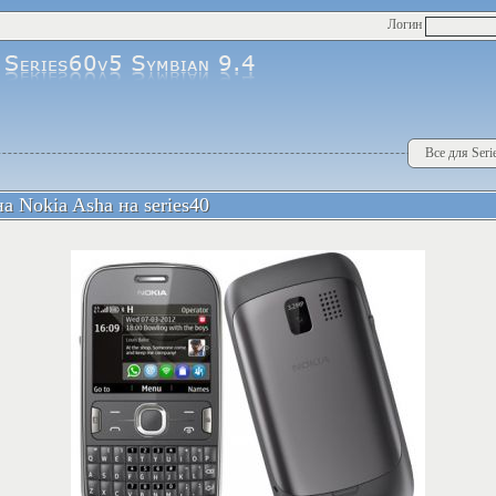
Логин
Все для Seri
 Nokia Asha на series40