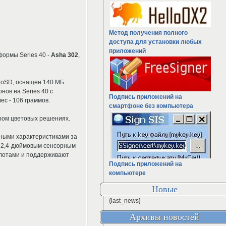
Метод получения полного
доступа для установки любых
приложений
ормы Series 40 -
Asha 302
,
croSD, оснащен 140 МБ
нов на Series 40 с
Подпись приложений на
ес - 106 граммов.
смартфоне без компьютера
ером цветовых решениях.
ными характеристиками за
 2,4-дюймовым сенсорным
слотами и поддерживают
Подпись приложений на
компьютере
Новые
{last_news}
Архивы новостей