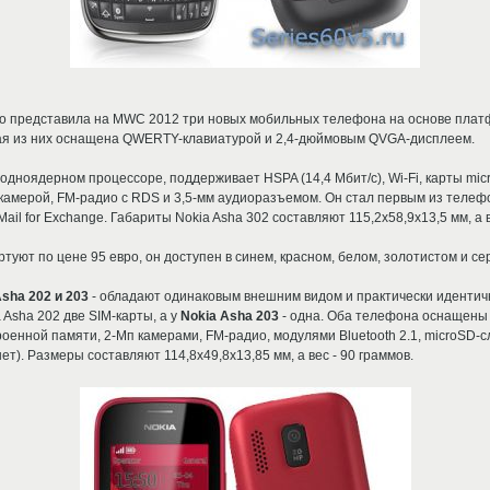
о представила на MWC 2012 три новых мобильных телефона на основе платф
ая из них оснащена QWERTY-клавиатурой и 2,4-дюймовым QVGA-дисплеем.
одноядерном процессоре, поддерживает HSPA (14,4 Мбит/с), Wi-Fi, карты mi
камерой, FM-радио с RDS и 3,5-мм аудиоразъемом. Он стал первым из телефо
ail for Exchange. Габариты Nokia Asha 302 составляют 115,2х58,9x13,5 мм, а в
уют по цене 95 евро, он доступен в синем, красном, белом, золотистом и с
Asha 202 и 203
- обладают одинаковым внешним видом и практически идентич
 Asha 202 две SIM-карты, а у
Nokia Asha 203
- одна. Оба телефона оснащены
оенной памяти, 2-Мп камерами, FM-радио, модулями Bluetooth 2.1, microSD-
). Размеры составляют 114,8x49,8х13,85 мм, а вес - 90 граммов.