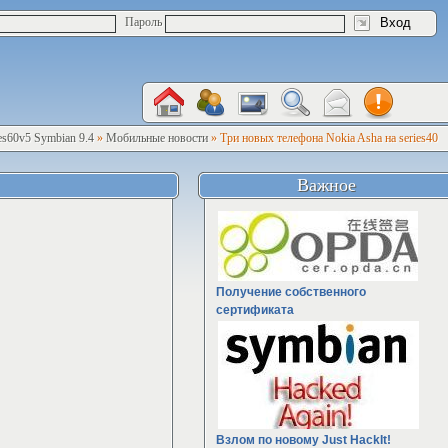
Пароль
es60v5 Symbian 9.4
»
Мобильные новости
» Три новых телефона Nokia Asha на series40
Важное
Получение собственного
сертификата
Взлом по новому Just HackIt!