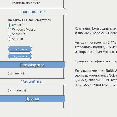
Правила на сайте
Голосование
На какой ОС Ваш смартфон
Symbian
Компания Nokia официальн
Windows Mobile
Asha 202
и
Asha 203
. Перв
Apple IOS
Android
Аппарат построен на 1-ГГц 
встроенной памяти, 3,2-Мп 
интегрированным Microsoft M
Продажи телефона уже старт
Популярные
Две другие модели -
Nokia 
{top_news}
одним исключением: у Nokia
QVGA-дисплеем, 10 МБ встр
Случайные
сети GSM/GPRS/EDGE (3G нет
{rand_news}
Друзья