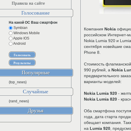
Правила на сайте
Голосование
На какой ОС Ваш смартфон
Symbian
Компания
Nokia
официа
Windows Mobile
российском Интернет-ма
Apple IOS
Nokia Lumia 920 и Lumi
Android
сентября новейшие сма
Phone 8.
Стоимость флагманско
990 рублей, а
Nokia Lu
Популярные
предварительного зака
варианты моделей:
{top_news}
Случайные
Nokia Lumia 920
- желт
Nokia Lumia 820
- крас
{rand_news}
Друзья
Оба смартфона поступят
года, дата старта прод
обещает компания. Такж
на
Lumia 920
, предусмо