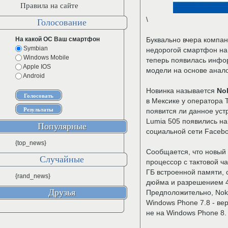
Правила на сайте
\
Голосование
На какой ОС Ваш смартфон
Буквально вчера компа
Symbian
недорогой смартфон на
Windows Mobile
теперь появилась инфо
Apple IOS
модели на основе анал
Android
Новинка называется
No
в Мексике у оператора T
появится ли данное уст
Lumia 505 появились на
Популярные
социальной сети Facebo
{top_news}
Сообщается, что новый
Случайные
процессор с тактовой ч
ГБ встроенной памяти, 
{rand_news}
дюйма и разрешением 4
Друзья
Предположительно, Noki
Windows Phone 7.8 - в
не на Windows Phone 8.